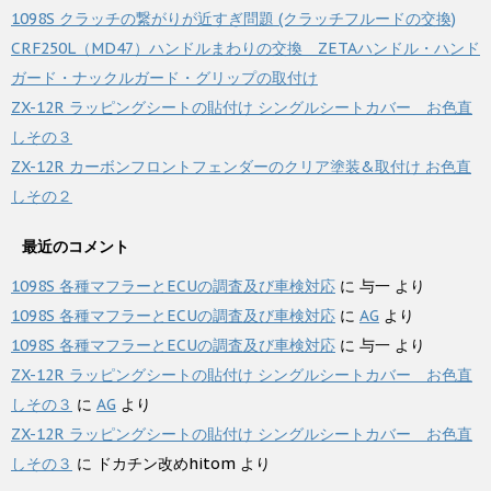
1098S クラッチの繋がりが近すぎ問題 (クラッチフルードの交換)
CRF250L（MD47）ハンドルまわりの交換 ZETAハンドル・ハンド
ガード・ナックルガード・グリップの取付け
ZX-12R ラッピングシートの貼付け シングルシートカバー お色直
しその３
ZX-12R カーボンフロントフェンダーのクリア塗装&取付け お色直
しその２
最近のコメント
1098S 各種マフラーとECUの調査及び車検対応
に
与一
より
1098S 各種マフラーとECUの調査及び車検対応
に
AG
より
1098S 各種マフラーとECUの調査及び車検対応
に
与一
より
ZX-12R ラッピングシートの貼付け シングルシートカバー お色直
しその３
に
AG
より
ZX-12R ラッピングシートの貼付け シングルシートカバー お色直
しその３
に
ドカチン改めhitom
より