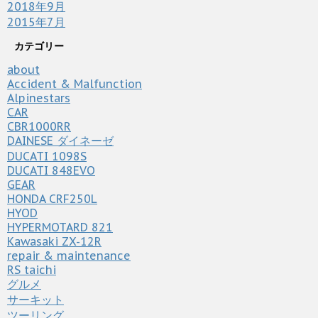
2018年9月
2015年7月
カテゴリー
about
Accident & Malfunction
Alpinestars
CAR
CBR1000RR
DAINESE ダイネーゼ
DUCATI 1098S
DUCATI 848EVO
GEAR
HONDA CRF250L
HYOD
HYPERMOTARD 821
Kawasaki ZX-12R
repair & maintenance
RS taichi
グルメ
サーキット
ツーリング