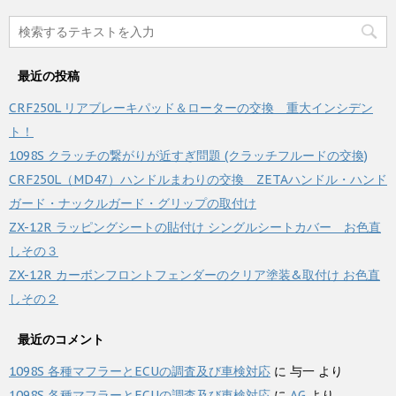
最近の投稿
CRF250L リアブレーキパッド＆ローターの交換 重大インシデン
ト！
1098S クラッチの繋がりが近すぎ問題 (クラッチフルードの交換)
CRF250L（MD47）ハンドルまわりの交換 ZETAハンドル・ハンド
ガード・ナックルガード・グリップの取付け
ZX-12R ラッピングシートの貼付け シングルシートカバー お色直
しその３
ZX-12R カーボンフロントフェンダーのクリア塗装&取付け お色直
しその２
最近のコメント
1098S 各種マフラーとECUの調査及び車検対応
に
与一
より
1098S 各種マフラーとECUの調査及び車検対応
に
AG
より