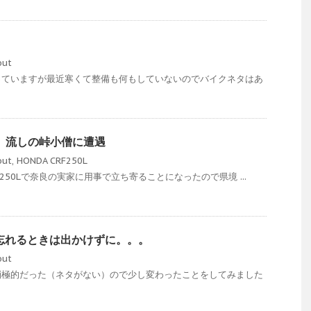
out
っていますが最近寒くて整備も何もしていないのでバイクネタはあ
7） 流しの峠小僧に遭遇
out
,
HONDA CRF250L
250Lで奈良の実家に用事で立ち寄ることになったので県境 ...
忘れるときは出かけずに。。。
out
消極的だった（ネタがない）ので少し変わったことをしてみました