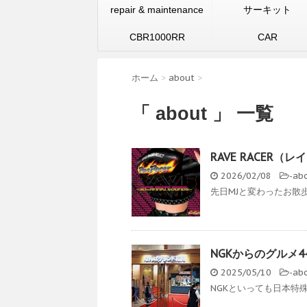
repair & maintenance
サーキット
CBR1000RR
CAR
ホーム
>
about
>
「 about 」 一覧
RAVE RACER（レ
2026/02/08
-
ab
先日MJと変わったお散歩
NGKからのグルメ4
2025/05/10
-
ab
NGKといっても日本特殊