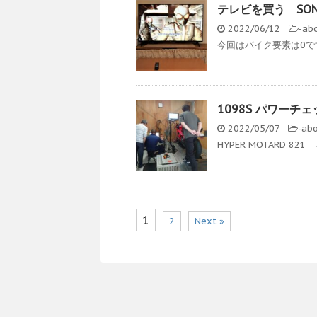
テレビを買う SONY B
2022/06/12
-
ab
今回はバイク要素は0です
1098S パワーチェ
2022/05/07
-
ab
HYPER MOTARD 82
1
2
Next »