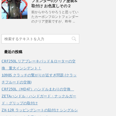
フェンダーのクリア塗装&
取付け お色直しその２
前からやろうやろうと思ってい
たカーボンフロントフェンダー
のクリア塗装ですが、昨年 ...
最近の投稿
CRF250L リアブレーキパッド＆ローターの交
換 重大インシデント！
1098S クラッチの繋がりが近すぎ問題 (クラッ
チフルードの交換)
CRF250L（MD47）ハンドルまわりの交換
ZETAハンドル・ハンドガード・ナックルガー
ド・グリップの取付け
ZX-12R ラッピングシートの貼付け シングルシ