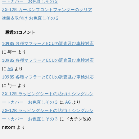
ートカバー お色直しその３
ZX-12R カーボンフロントフェンダーのクリア
塗装&取付け お色直しその２
最近のコメント
1098S 各種マフラーとECUの調査及び車検対応
に
与一
より
1098S 各種マフラーとECUの調査及び車検対応
に
AG
より
1098S 各種マフラーとECUの調査及び車検対応
に
与一
より
ZX-12R ラッピングシートの貼付け シングルシ
ートカバー お色直しその３
に
AG
より
ZX-12R ラッピングシートの貼付け シングルシ
ートカバー お色直しその３
に
ドカチン改め
hitom
より