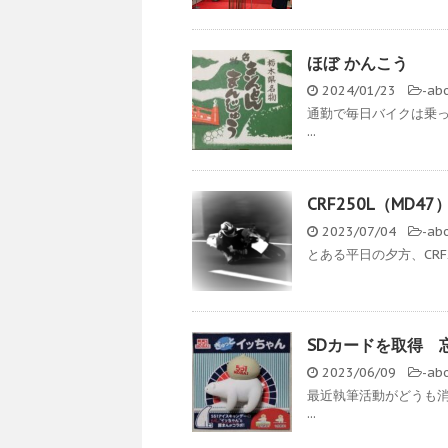
ほぼ かんこう
2024/01/23
-
ab
通勤で毎日バイクは乗
...
CRF250L（MD4
2023/07/04
-
ab
とある平日の夕方、CRF
SDカードを取得 
2023/06/09
-
ab
最近執筆活動がどうも
...