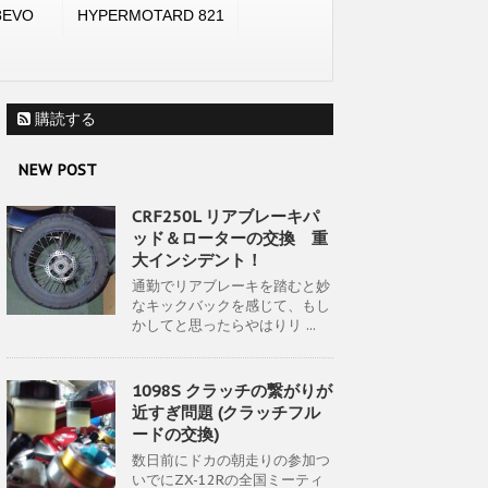
8EVO
HYPERMOTARD 821
購読する
NEW POST
CRF250L リアブレーキパ
ッド＆ローターの交換 重
大インシデント！
通勤でリアブレーキを踏むと妙
なキックバックを感じて、もし
かしてと思ったらやはりリ ...
1098S クラッチの繋がりが
近すぎ問題 (クラッチフル
ードの交換)
数日前にドカの朝走りの参加つ
いでにZX-12Rの全国ミーティ