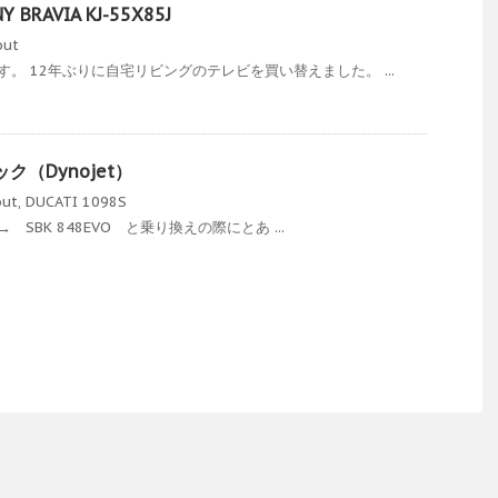
RAVIA KJ-55X85J
out
。 12年ぶりに自宅リビングのテレビを買い替えました。 ...
ック（Dynojet）
out
,
DUCATI 1098S
1 → SBK 848EVO と乗り換えの際にとあ ...