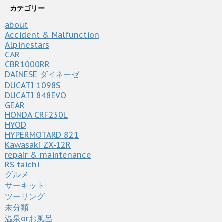
カテゴリー
about
Accident & Malfunction
Alpinestars
CAR
CBR1000RR
DAINESE ダイネーゼ
DUCATI 1098S
DUCATI 848EVO
GEAR
HONDA CRF250L
HYOD
HYPERMOTARD 821
Kawasaki ZX-12R
repair & maintenance
RS taichi
グルメ
サーキット
ツーリング
未分類
温泉orお風呂