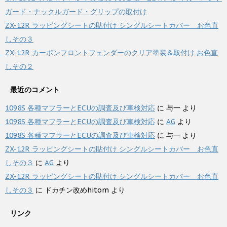
ガード・ナックルガード・グリップの取付け
ZX-12R ラッピングシートの貼付け シングルシートカバー お色直
しその３
ZX-12R カーボンフロントフェンダーのクリア塗装&取付け お色直
しその２
最近のコメント
1098S 各種マフラーとECUの調査及び車検対応
に
与一
より
1098S 各種マフラーとECUの調査及び車検対応
に
AG
より
1098S 各種マフラーとECUの調査及び車検対応
に
与一
より
ZX-12R ラッピングシートの貼付け シングルシートカバー お色直
しその３
に
AG
より
ZX-12R ラッピングシートの貼付け シングルシートカバー お色直
しその３
に
ドカチン改めhitom
より
リンク