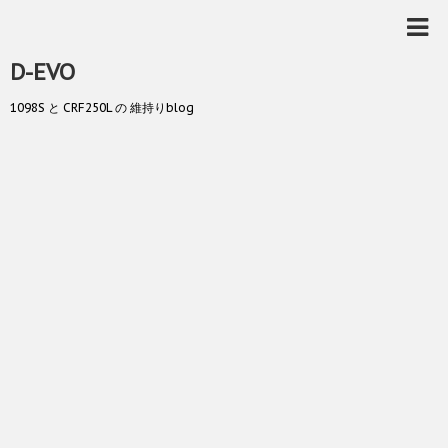
D-EVO
1098S と CRF250L の 維持りblog