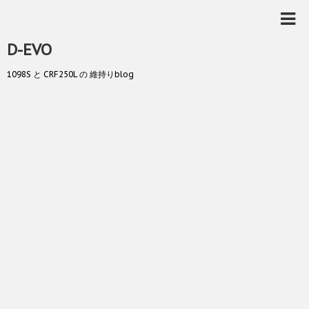
D-EVO
1098S と CRF250L の 維持りblog