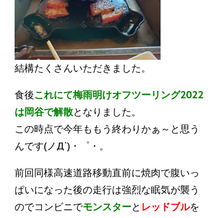
結構たくさんいただきました。
食後
これにて梅雨明けオフツーリング2022
は岡谷で解散
となりました。
この時点で今年ももう終わりかぁ～と思う
んです(ノД`)・゜・。
前回同様高速道路移動直前に焼肉で腹いっ
ぱいになった後の走行は強烈な眠気が襲う
のでコンビニで
モンスター
と
レッドブル
を