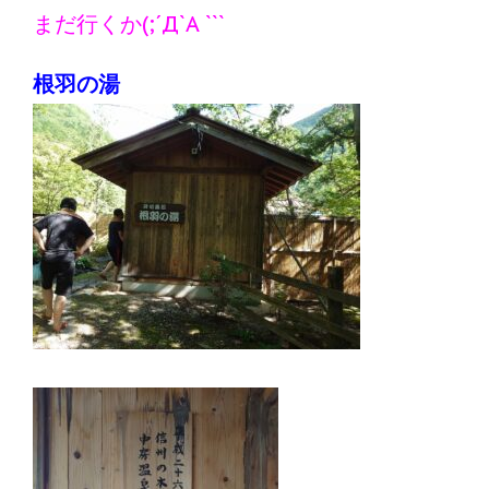
まだ行くか(;´Д`A ```
根羽の湯