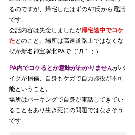
るのですが、帰宅したはずのAT氏から電話
です。
会話内容は失念しましたが
帰宅途中でコケ
た
とのこと、場所は高速道路上ではなくな
ぜか新名神宝塚北PAで（´Д｀；）
PA内でコケるとか意味がわかりません
がバ
イクが損傷、自身もケガで自力帰投が不可
能ということ。
場所はパーキングで自身が電話してきてい
ることもあり生き死にの問題ではなさそう
です。