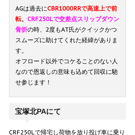
AGは過去に
CBR1000RRで高速上で前
転
、
CRF250Lで交差点スリップダウン
骨折
の時、2度もAT氏がクイックかつ
スムーズに助けてくれた経緯がありま
す。
オフロード以外でコケることのない人
なので恩返しの意味も込めて回収に馳
せ参じます！
宝塚北PAにて
CRF250Lで帰宅し荷物を放り投げ車に乗り