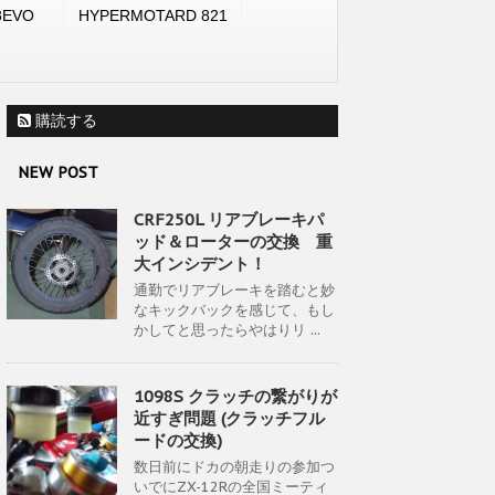
8EVO
HYPERMOTARD 821
購読する
NEW POST
CRF250L リアブレーキパ
ッド＆ローターの交換 重
大インシデント！
通勤でリアブレーキを踏むと妙
なキックバックを感じて、もし
かしてと思ったらやはりリ ...
1098S クラッチの繋がりが
近すぎ問題 (クラッチフル
ードの交換)
数日前にドカの朝走りの参加つ
いでにZX-12Rの全国ミーティ