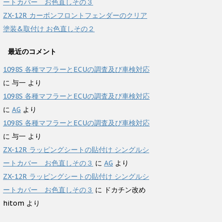
ートカバー お色直しその３
ZX-12R カーボンフロントフェンダーのクリア
塗装&取付け お色直しその２
最近のコメント
1098S 各種マフラーとECUの調査及び車検対応
に
与一
より
1098S 各種マフラーとECUの調査及び車検対応
に
AG
より
1098S 各種マフラーとECUの調査及び車検対応
に
与一
より
ZX-12R ラッピングシートの貼付け シングルシ
ートカバー お色直しその３
に
AG
より
ZX-12R ラッピングシートの貼付け シングルシ
ートカバー お色直しその３
に
ドカチン改め
hitom
より