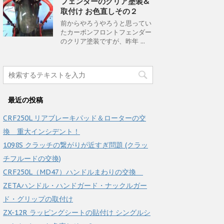
フェンダーのクリア塗装&
取付け お色直しその２
前からやろうやろうと思ってい
たカーボンフロントフェンダー
のクリア塗装ですが、昨年 ...
最近の投稿
CRF250L リアブレーキパッド＆ローターの交
換 重大インシデント！
1098S クラッチの繋がりが近すぎ問題 (クラッ
チフルードの交換)
CRF250L（MD47）ハンドルまわりの交換
ZETAハンドル・ハンドガード・ナックルガー
ド・グリップの取付け
ZX-12R ラッピングシートの貼付け シングルシ