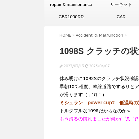
repair & maintenance
サーキット
CBR1000RR
CAR
HOME
>
Accident & Malfunction
>
1098S クラッチの
2023/03/13
2023/04/07
休み明けに1098Sのクラッチ状況確
早朝10℃程度、幹線道路でするりと
が滑ります（；´Д｀）
ミシュラン power cup2 低温時
トルクフルな1098だからなのかｗ
もう滑るの慣れましたが何か(゜Д゜)?