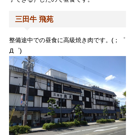
三田牛 飛苑
整備途中での昼食に高級焼き肉です。(；゜
Д゜)