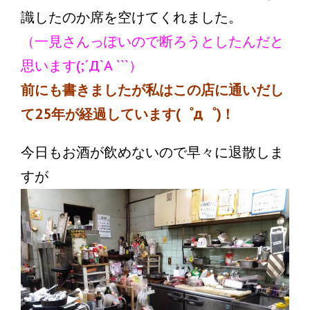
識したのか席を空けてくれました。
（一見さんっぽいので断ろうとしたんだと
思います(;´Д`A ```）
前にも書きましたが私はこの店に通いだし
て25年が経過しています(゜д゜)！
今日もお酒が飲めないので早々に退散しま
すが