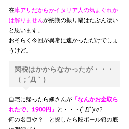
在
庫アリだからかイタリア人の気まぐれか
は解りません
が納期の振り幅はたぶん凄い
と思います。
おそらく今回が異常に速かっただけでしょ
うけど。
関税はかからなかったが・・・
（；´Д｀）
自宅に帰ったら嫁さんが
「なんかお金取ら
れたで、1900円」
と・・・(ﾟДﾟ)ﾊｧ?
何の名目や？ と探したら段ボール箱の底