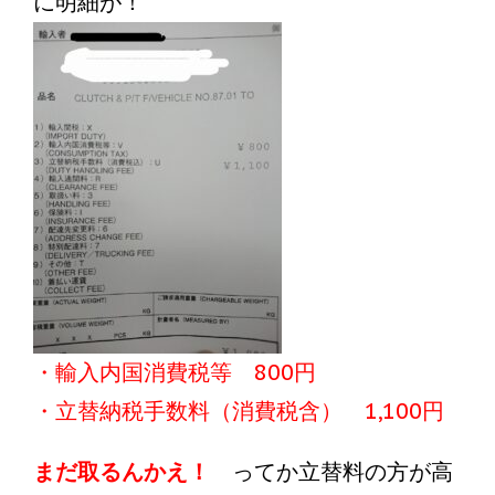
に明細が！
・輸入内国消費税等 800円
・立替納税手数料（消費税含） 1,100円
まだ取るんかえ！
ってか立替料の方が高