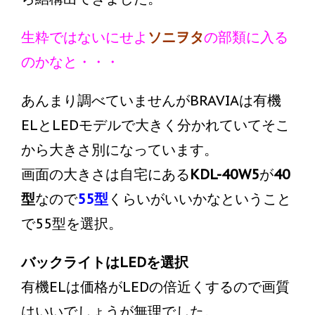
生粋ではないにせよ
ソニヲタ
の部類に入る
のかなと・・・
あんまり調べていませんがBRAVIAは有機
ELとLEDモデルで大きく分かれていてそこ
から大きさ別になっています。
画面の大きさは自宅にある
KDL-40W5
が
40
型
なので
55型
くらいがいいかなということ
で55型を選択。
バックライトはLEDを選択
有機ELは価格がLEDの倍近くするので画質
はいいでしょうが無理でした。