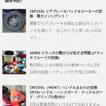
NEW POST
CRF250L リアブレーキパッド＆ローターの交
換 重大インシデント！
通勤でリアブレーキを踏むと妙なキックバ
ックを感じて、もしかしてと思ったらやは
りリ ...
1098S クラッチの繋がりが近すぎ問題 (クラッ
チフルードの交換)
数日前にドカの朝走りの参加ついでにZX-
12Rの全国ミーティングの下見に1098 ...
CRF250L（MD47）ハンドルまわりの交換
ZETAハンドル・ハンドガード・ナックルガー
ド・グリップの取付け
3月は整備月間というわけではありません