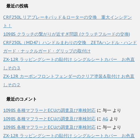
最近の投稿
CRF250L リアブレーキパッド＆ローターの交換 重大インシデン
ト！
1098S クラッチの繋がりが近すぎ問題 (クラッチフルードの交換)
CRF250L（MD47）ハンドルまわりの交換 ZETAハンドル・ハンド
ガード・ナックルガード・グリップの取付け
ZX-12R ラッピングシートの貼付け シングルシートカバー お色直
しその３
ZX-12R カーボンフロントフェンダーのクリア塗装&取付け お色直
しその２
最近のコメント
1098S 各種マフラーとECUの調査及び車検対応
に
与一
より
1098S 各種マフラーとECUの調査及び車検対応
に
AG
より
1098S 各種マフラーとECUの調査及び車検対応
に
与一
より
ZX-12R ラッピングシートの貼付け シングルシートカバー お色直