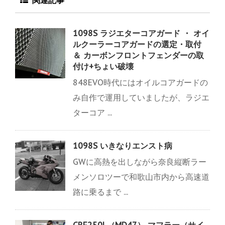
関連記事
1098S ラジエターコアガード ・ オイ
ルクーラーコアガードの選定・取付
＆ カーボンフロントフェンダーの取
付け+ちょい破壊
848EVO時代にはオイルコアガードの
み自作で運用していましたが、ラジエ
ターコア ...
1098S いきなりエンスト病
GWに高熱を出しながら奈良縦断ラー
メンソロツーで和歌山市内から高速道
路に乗るまで ...
CRF250L（MD47） マフラー（サイ