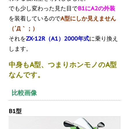
でも少し変わった見た目で
B1にA2の外装
を装着しているので
A型にしか見えません
（´Д｀；）
それを
ZX-12R（A1）2000年式
に乗り換え
します。
中身もA型、つまりホンモノのA型
なんです。
比較画像
B1型