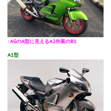
↑AGのA型に見えるA2外装のB1
A1型