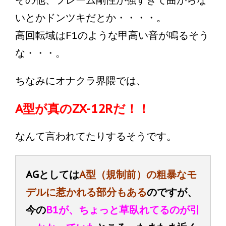
その他、フレーム剛性が強すぎて曲がらな
いとかドンツキだとか・・・・。
高回転域はF1のような甲高い音が鳴るそう
な・・・。
ちなみにオナクラ界隈では、
A型が真のZX-12Rだ！！
なんて言われてたりするそうです。
AGとしては
A型（規制前）の粗暴なモ
デルに惹かれる部分もある
のですが、
今の
B1が、ちょっと草臥れてるのが引