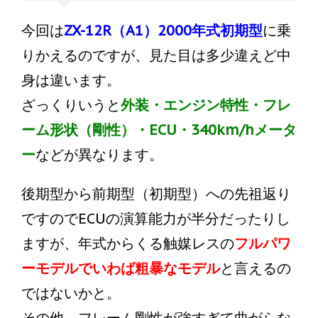
今回は
ZX-12R（A1）2000年式初期型
に乗
りかえるのですが、見た目は多少違えど中
身は違います。
ざっくりいうと
外装・エンジン特性・フレ
ーム形状（剛性）・ECU・340km/hメータ
ー
などが異なります。
後期型から前期型（初期型）への先祖返り
ですのでECUの演算能力が半分だったりし
ますが、年式からくる触媒レスの
フルパワ
ーモデルでいわば
粗暴なモデル
と言えるの
ではないかと。