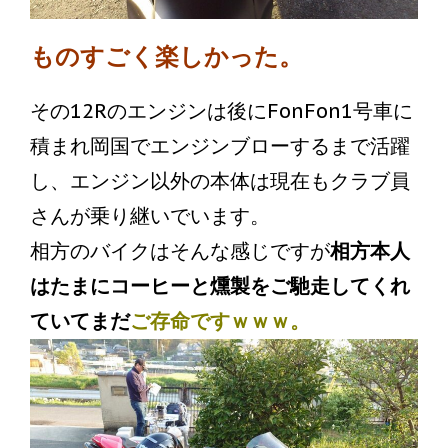
ものすごく楽しかった。
その12Rのエンジンは後にFonFon1号車に
積まれ岡国でエンジンブローするまで活躍
し、エンジン以外の本体は現在もクラブ員
さんが乗り継いでいます。
相方のバイクはそんな感じですが
相方本人
はたまにコーヒーと燻製をご馳走してくれ
ていてまだ
ご存命ですｗｗｗ。