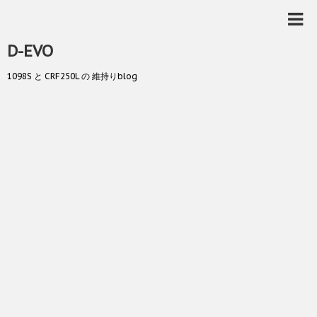
D-EVO
1098S と CRF250L の 維持りblog