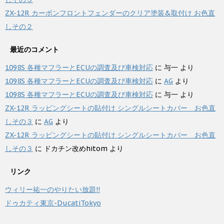
ZX-12R カーボンフロントフェンダーのクリア塗装&取付け お色直
しその２
最近のコメント
1098S 各種マフラーとECUの調査及び車検対応
に
与一
より
1098S 各種マフラーとECUの調査及び車検対応
に
AG
より
1098S 各種マフラーとECUの調査及び車検対応
に
与一
より
ZX-12R ラッピングシートの貼付け シングルシートカバー お色直
しその３
に
AG
より
ZX-12R ラッピングシートの貼付け シングルシートカバー お色直
しその３
に
ドカチン改めhitom
より
リンク
ウィリー祐一のやりたい放題!!
ドゥカティ東京-DucatiTokyo