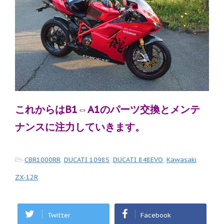
これからはB1⇔A1のパーツ交換とメンテ
ナンスに注力していきます。
-
CBR1000RR
,
DUCATI 1098S
,
DUCATI 848EVO
,
Kawasaki
ZX-12R
Twitter
Facebook