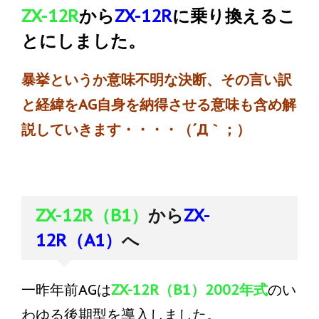
ZX-12R
から
ZX-12R
に乗り換えるこ
とにしました。
暴挙というか意味不明な決断、その言い訳
と経緯をAG自身を納得させる意味も含め解
説していきます・・・・（´Д｀；）
ZX-12R（B1）
ZX-
から
12R（A1）
へ
一昨年前AGは
ZX-12R（B1）2002年式
のい
わゆる後期型を導入しました。