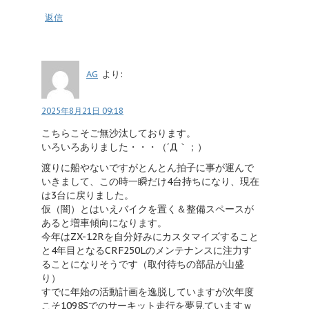
返信
AG
より:
2025年8月21日 09:18
こちらこそご無沙汰しております。
いろいろありました・・・（´Д｀；）
渡りに船やないですがとんとん拍子に事が運んで
いきまして、この時一瞬だけ4台持ちになり、現在
は3台に戻りました。
仮（闇）とはいえバイクを置く＆整備スペースが
あると増車傾向になります。
今年はZX-12Rを自分好みにカスタマイズすること
と4年目となるCRF250Lのメンテナンスに注力す
ることになりそうです（取付待ちの部品が山盛
り）
すでに年始の活動計画を逸脱していますが次年度
こそ1098Sでのサーキット走行を夢見ていますｗ