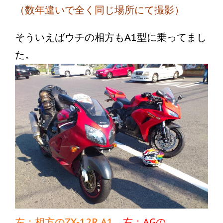
（数年違いで全く同じ場所にて撮影）
そういえばウチの相方もA1型に乗ってまし
た。
左：相方のZX-12R A1
右：AGの