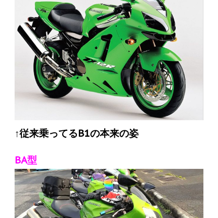
↑従来乗ってるB1の本来の姿
BA型