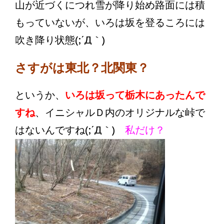
山が近づくにつれ雪が降り始め路面には積
もっていないが、いろは坂を登るころには
吹き降り状態(;´Д｀)
さすがは東北？北関東？
というか、
いろは坂って栃木にあったんで
すね
、イニシャルＤ内のオリジナルな峠で
はないんですね(;´Д｀)
私だけ？