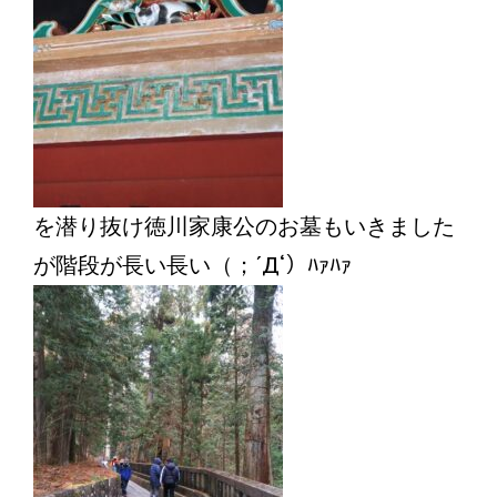
を潜り抜け徳川家康公のお墓もいきました
が階段が長い長い（；´Д‘）ﾊｧﾊｧ