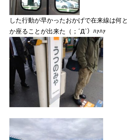
した行動が早かったおかげで在来線は何と
か座ることが出来た（；´Д`）ﾊｧﾊｧ