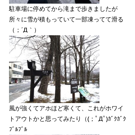
駐車場に停めてから滝まで歩きましたが
所々に雪が積もっていて一部凍ってて滑る
（；´Д｀）
風が強くてアホほど寒くて、これがホワイ
トアウトかと思ってみたり（(；ﾟДﾟ)ｶﾞｸｶﾞｸ
ﾌﾞﾙﾌﾞﾙ