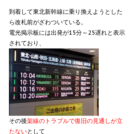
到着して東北新幹線に乗り換えようとした
ら改札前がざわついている。
電光掲示板には出発が15分～25遅れと表示
されており、
その後
架線のトラブルで復旧の見通しが立
たない
として