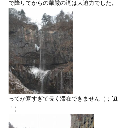
で降りてからの華厳の滝は大迫力でした。
ってか寒すぎて長く滞在できません（；´Д
｀）