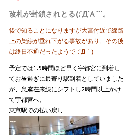
改札が封鎖されとる(;´Д`A ```。
後で知ることになりますが大宮付近で線路
上の架線が垂れ下がる事故があり、その後
は終日不通だったようで ;´Д｀)
予定では1.5時間ほど早く宇都宮に到着し
てお昼過ぎに最寄り駅到着としていました
が、急遽在来線にシフトし2時間以上かけ
て宇都宮へ。
東京駅での払い戻し